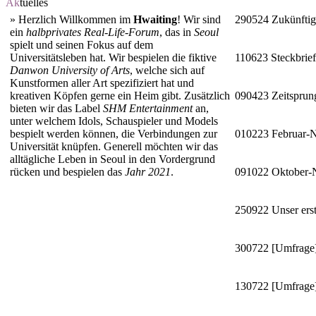
Ak
tuelles
»
Herzlich Willkommen im
Hwaiting
! Wir sind
290524
Zukünftig
ein
halbprivates Real-Life-Forum
, das in
Seoul
spielt und seinen Fokus auf dem
Universitätsleben hat. Wir bespielen die fiktive
110623
Steckbrie
Danwon University of Arts
, welche sich auf
Kunstformen aller Art spezifiziert hat und
kreativen Köpfen gerne ein Heim gibt. Zusätzlich
090423
Zeitsprun
bieten wir das Label
SHM Entertainment
an,
unter welchem Idols, Schauspieler und Models
bespielt werden können, die Verbindungen zur
010223
Februar-
Universität knüpfen. Generell möchten wir das
alltägliche Leben in Seoul in den Vordergrund
rücken und bespielen das
Jahr 2021
.
091022
Oktober
250922
Unser erst
300722
[Umfrage]
130722
[Umfrage]