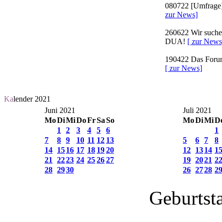
080722
[Umfrage]
zur News]
260622
Wir suchen
DUA!
[ zur News
190422
Das Forum 
[ zur News]
Ka
lender 2021
Juni 2021
Juli 2021
Mo
Di
Mi
Do
Fr
Sa
So
Mo
Di
Mi
D
1
2
3
4
5
6
1
7
8
9
10
11
12
13
5
6
7
8
14
15
16
17
18
19
20
12
13
14
1
21
22
23
24
25
26
27
19
20
21
2
28
29
30
26
27
28
2
Geburtst