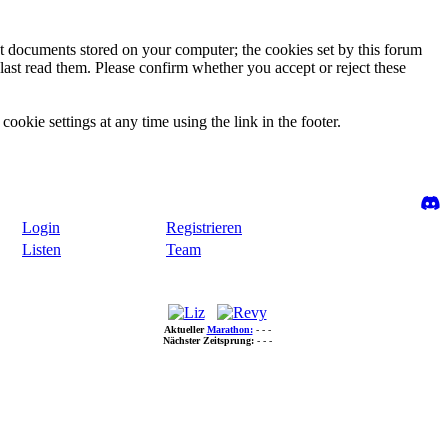
ext documents stored on your computer; the cookies set by this forum
last read them. Please confirm whether you accept or reject these
ookie settings at any time using the link in the footer.
Login
Registrieren
Listen
Team
Aktueller
Marathon:
- - -
Nächster Zeitsprung:
- - -