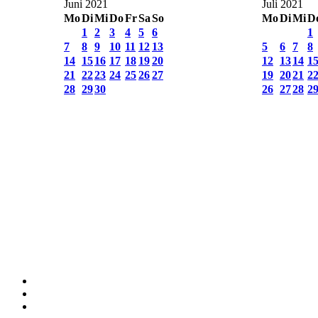
Juni 2021
Juli 2021
Mo
Di
Mi
Do
Fr
Sa
So
Mo
Di
Mi
D
1
2
3
4
5
6
1
7
8
9
10
11
12
13
5
6
7
8
14
15
16
17
18
19
20
12
13
14
1
21
22
23
24
25
26
27
19
20
21
2
28
29
30
26
27
28
2