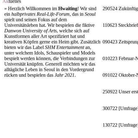
Ak
tuelles
»
Herzlich Willkommen im
Hwaiting
! Wir sind
290524
Zukünftig
ein
halbprivates Real-Life-Forum
, das in
Seoul
spielt und seinen Fokus auf dem
Universitätsleben hat. Wir bespielen die fiktive
110623
Steckbrie
Danwon University of Arts
, welche sich auf
Kunstformen aller Art spezifiziert hat und
kreativen Köpfen gerne ein Heim gibt. Zusätzlich
090423
Zeitsprun
bieten wir das Label
SHM Entertainment
an,
unter welchem Idols, Schauspieler und Models
bespielt werden können, die Verbindungen zur
010223
Februar-
Universität knüpfen. Generell möchten wir das
alltägliche Leben in Seoul in den Vordergrund
rücken und bespielen das
Jahr 2021
.
091022
Oktober
250922
Unser erst
300722
[Umfrage]
130722
[Umfrage]