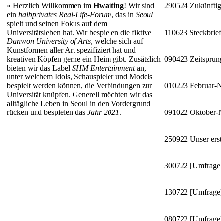
»
Herzlich Willkommen im
Hwaiting
! Wir sind
290524
Zukünftig
ein
halbprivates Real-Life-Forum
, das in
Seoul
spielt und seinen Fokus auf dem
Universitätsleben hat. Wir bespielen die fiktive
110623
Steckbrie
Danwon University of Arts
, welche sich auf
Kunstformen aller Art spezifiziert hat und
kreativen Köpfen gerne ein Heim gibt. Zusätzlich
090423
Zeitsprun
bieten wir das Label
SHM Entertainment
an,
unter welchem Idols, Schauspieler und Models
bespielt werden können, die Verbindungen zur
010223
Februar-
Universität knüpfen. Generell möchten wir das
alltägliche Leben in Seoul in den Vordergrund
rücken und bespielen das
Jahr 2021
.
091022
Oktober
250922
Unser erst
300722
[Umfrage]
130722
[Umfrage]
080722
[Umfrage]