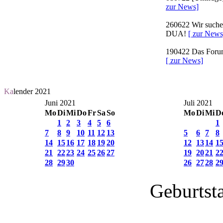
zur News]
260622
Wir suchen
DUA!
[ zur News
190422
Das Forum 
[ zur News]
Ka
lender 2021
Juni 2021
Juli 2021
Mo
Di
Mi
Do
Fr
Sa
So
Mo
Di
Mi
D
1
2
3
4
5
6
1
7
8
9
10
11
12
13
5
6
7
8
14
15
16
17
18
19
20
12
13
14
1
21
22
23
24
25
26
27
19
20
21
2
28
29
30
26
27
28
2
Geburtst