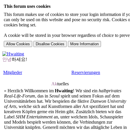
This forum uses cookies
This forum makes use of cookies to store your login information if you
can only be used on this website and pose no security risk. Cookies o
cookies being set.
A cookie will be stored in your browser regardless of choice to preven
안녕
하세요!
Mitglieder
Reservierungen
Ak
tuelles
»
Herzlich Willkommen im
Hwaiting
! Wir sind ein
halbprivates
Real-Life-Forum
, das in
Seoul
spielt und seinen Fokus auf dem
Universitätsleben hat. Wir bespielen die fiktive
Danwon University
of Arts
, welche sich auf Kunstformen aller Art spezifiziert hat und
kreativen Köpfen gerne ein Heim gibt. Zusätzlich bieten wir das
Label
SHM Entertainment
an, unter welchem Idols, Schauspieler
und Models bespielt werden können, die Verbindungen zur
Universität knüpfen. Generell möchten wir das alltägliche Leben in