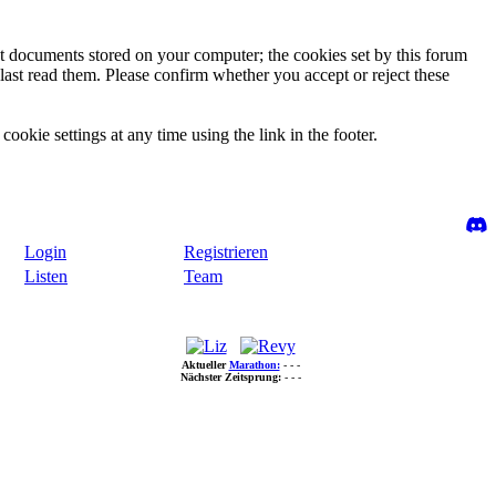
ext documents stored on your computer; the cookies set by this forum
last read them. Please confirm whether you accept or reject these
ookie settings at any time using the link in the footer.
Login
Registrieren
Listen
Team
Aktueller
Marathon:
- - -
Nächster Zeitsprung:
- - -