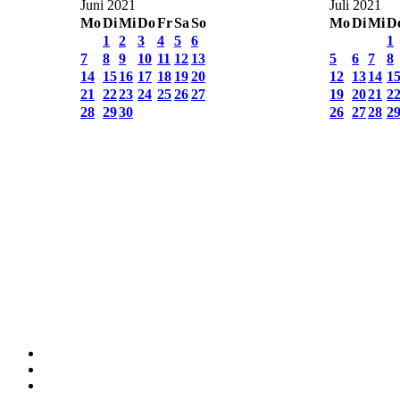
Juni 2021
Juli 2021
Mo
Di
Mi
Do
Fr
Sa
So
Mo
Di
Mi
D
1
2
3
4
5
6
1
7
8
9
10
11
12
13
5
6
7
8
14
15
16
17
18
19
20
12
13
14
1
21
22
23
24
25
26
27
19
20
21
2
28
29
30
26
27
28
2