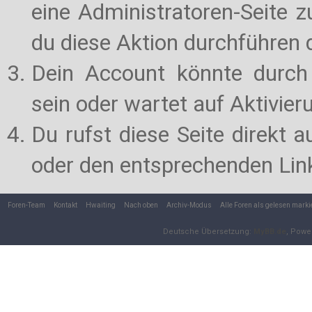
eine Administratoren-Seite 
du diese Aktion durchführen d
Dein Account könnte durch 
sein oder wartet auf Aktivier
Du rufst diese Seite direkt 
oder den entsprechenden Lin
Foren-Team
Kontakt
Hwaiting
Nach oben
Archiv-Modus
Alle Foren als gelesen marki
Deutsche Übersetzung:
MyBB.de
, Powe