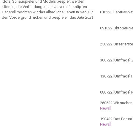
Idols, Schauspieler und Models bespielt werden
können, die Verbindungen zur Universität knüpfen.
Generell möchten wir das alltägliche Leben in Seoul in
010223
Februar-N
den Vordergrund rücken und bespielen das
Jahr 2021
.
091022
Oktober-N
250922
Unser erste
300722
[Umfrage] Z
130722
[Umfrage] 
080722
[Umfrage] 
260622
Wir suchen 
News]
190422
Das Forum ö
News]