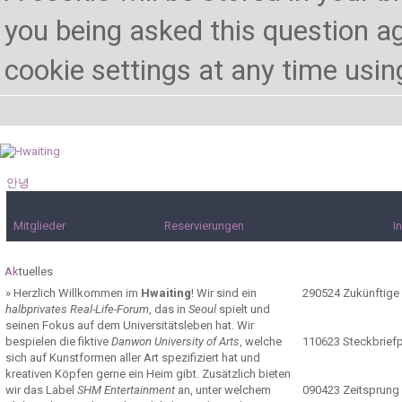
you being asked this question ag
cookie settings at any time using 
안녕
하세요!
Mitglieder
Reservierungen
I
Ak
tuelles
»
Herzlich Willkommen im
Hwaiting
! Wir sind ein
290524
Zukünftige
halbprivates Real-Life-Forum
, das in
Seoul
spielt und
seinen Fokus auf dem Universitätsleben hat. Wir
bespielen die fiktive
Danwon University of Arts
, welche
110623
Steckbrief
sich auf Kunstformen aller Art spezifiziert hat und
kreativen Köpfen gerne ein Heim gibt. Zusätzlich bieten
wir das Label
SHM Entertainment
an, unter welchem
090423
Zeitsprung 