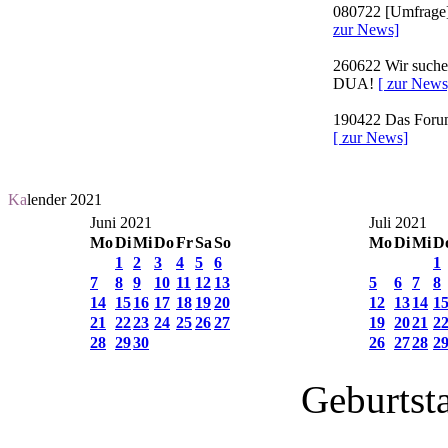
080722
[Umfrage]
zur News]
260622
Wir suchen
DUA!
[ zur News
190422
Das Forum 
[ zur News]
Ka
lender 2021
Juni 2021
Juli 2021
Mo
Di
Mi
Do
Fr
Sa
So
Mo
Di
Mi
D
1
2
3
4
5
6
1
7
8
9
10
11
12
13
5
6
7
8
14
15
16
17
18
19
20
12
13
14
1
21
22
23
24
25
26
27
19
20
21
2
28
29
30
26
27
28
2
Geburtst