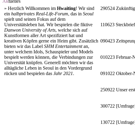
Ak
tuelles
»
Herzlich Willkommen im
Hwaiting
! Wir sind
290524
Zukünftig
ein
halbprivates Real-Life-Forum
, das in
Seoul
spielt und seinen Fokus auf dem
Universitätsleben hat. Wir bespielen die fiktive
110623
Steckbrie
Danwon University of Arts
, welche sich auf
Kunstformen aller Art spezifiziert hat und
kreativen Köpfen gerne ein Heim gibt. Zusätzlich
090423
Zeitsprun
bieten wir das Label
SHM Entertainment
an,
unter welchem Idols, Schauspieler und Models
bespielt werden können, die Verbindungen zur
010223
Februar-
Universität knüpfen. Generell möchten wir das
alltägliche Leben in Seoul in den Vordergrund
rücken und bespielen das
Jahr 2021
.
091022
Oktober
250922
Unser erst
300722
[Umfrage]
130722
[Umfrage]