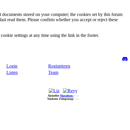
ext documents stored on your computer; the cookies set by this forum
last read them. Please confirm whether you accept or reject these
ookie settings at any time using the link in the footer.
Login
Registrieren
Listen
Team
Aktueller
Marathon:
- - -
Nächster Zeitsprung:
- - -