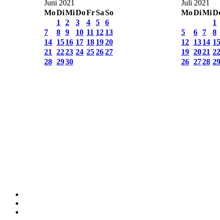
Juni 2021
Juli 2021
Mo
Di
Mi
Do
Fr
Sa
So
Mo
Di
Mi
D
1
2
3
4
5
6
1
7
8
9
10
11
12
13
5
6
7
8
14
15
16
17
18
19
20
12
13
14
1
21
22
23
24
25
26
27
19
20
21
2
28
29
30
26
27
28
2