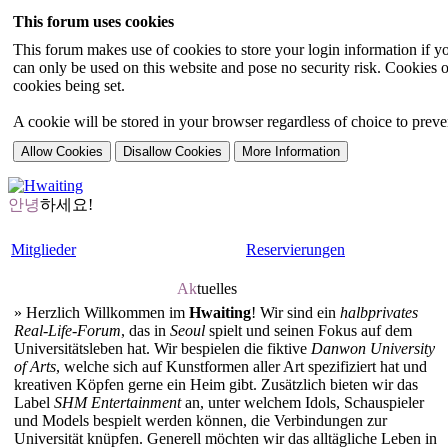
This forum uses cookies
This forum makes use of cookies to store your login information if you
can only be used on this website and pose no security risk. Cookies o
cookies being set.
A cookie will be stored in your browser regardless of choice to preven
안녕
하세요!
Mitglieder
Reservierungen
Ak
tuelles
»
Herzlich Willkommen im
Hwaiting
! Wir sind ein
halbprivates
Real-Life-Forum
, das in
Seoul
spielt und seinen Fokus auf dem
Universitätsleben hat. Wir bespielen die fiktive
Danwon University
of Arts
, welche sich auf Kunstformen aller Art spezifiziert hat und
kreativen Köpfen gerne ein Heim gibt. Zusätzlich bieten wir das
Label
SHM Entertainment
an, unter welchem Idols, Schauspieler
und Models bespielt werden können, die Verbindungen zur
Universität knüpfen. Generell möchten wir das alltägliche Leben in