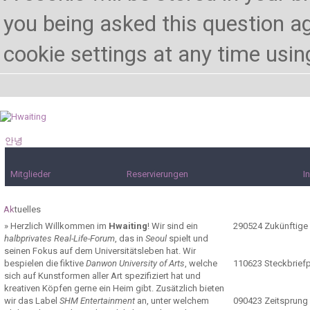
you being asked this question ag
cookie settings at any time using 
안녕
하세요!
Mitglieder
Reservierungen
I
Ak
tuelles
»
Herzlich Willkommen im
Hwaiting
! Wir sind ein
290524
Zukünftige
halbprivates Real-Life-Forum
, das in
Seoul
spielt und
seinen Fokus auf dem Universitätsleben hat. Wir
bespielen die fiktive
Danwon University of Arts
, welche
110623
Steckbrief
sich auf Kunstformen aller Art spezifiziert hat und
kreativen Köpfen gerne ein Heim gibt. Zusätzlich bieten
wir das Label
SHM Entertainment
an, unter welchem
090423
Zeitsprung 