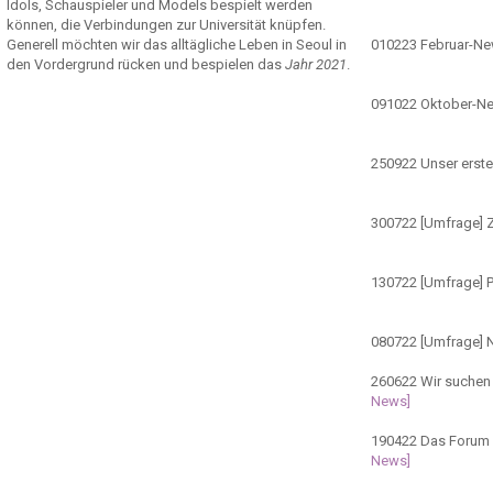
Idols, Schauspieler und Models bespielt werden
können, die Verbindungen zur Universität knüpfen.
Generell möchten wir das alltägliche Leben in Seoul in
010223
Februar-N
den Vordergrund rücken und bespielen das
Jahr 2021
.
091022
Oktober-N
250922
Unser erste
300722
[Umfrage] Z
130722
[Umfrage] 
080722
[Umfrage] 
260622
Wir suchen 
News]
190422
Das Forum ö
News]