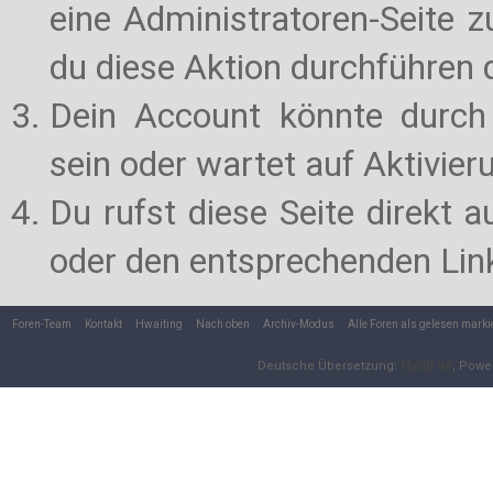
eine Administratoren-Seite 
du diese Aktion durchführen d
Dein Account könnte durch 
sein oder wartet auf Aktivier
Du rufst diese Seite direkt 
oder den entsprechenden Lin
Foren-Team
Kontakt
Hwaiting
Nach oben
Archiv-Modus
Alle Foren als gelesen marki
Deutsche Übersetzung:
MyBB.de
, Powe