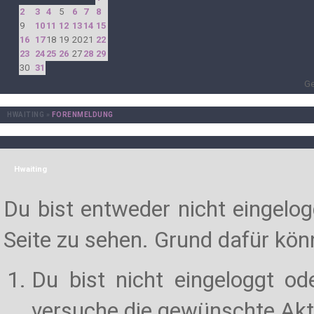
2
3
4
5
6
7
8
9
10
11
12
13
14
15
16
17
18
19
20
21
22
23
24
25
26
27
28
29
30
31
Ge
HWAITING
»
FORENMELDUNG
Hwaiting
Du bist entweder nicht eingelogg
Seite zu sehen. Grund dafür könn
Du bist nicht eingeloggt od
versuche die gewünschte Akt