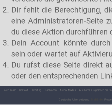
Dir fehlt die Berechtigung, d
eine Administratoren-Seite 
du diese Aktion durchführen d
Dein Account könnte durch 
sein oder wartet auf Aktivier
Du rufst diese Seite direkt 
oder den entsprechenden Lin
Foren-Team
Kontakt
Hwaiting
Nach oben
Archiv-Modus
Alle Foren als gelesen marki
Deutsche Übersetzung:
MyBB.de
, Powe