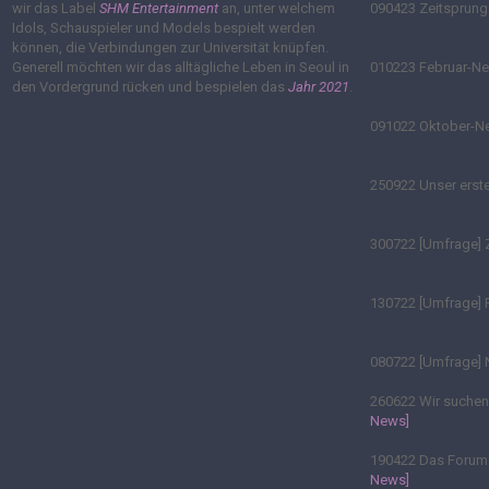
wir das Label
SHM Entertainment
an, unter welchem
090423
Zeitsprung 
Idols, Schauspieler und Models bespielt werden
können, die Verbindungen zur Universität knüpfen.
Generell möchten wir das alltägliche Leben in Seoul in
010223
Februar-N
den Vordergrund rücken und bespielen das
Jahr 2021
.
091022
Oktober-
250922
Unser erste
300722
[Umfrage] 
130722
[Umfrage] 
080722
[Umfrage] 
260622
Wir suchen 
News]
190422
Das Forum ö
News]