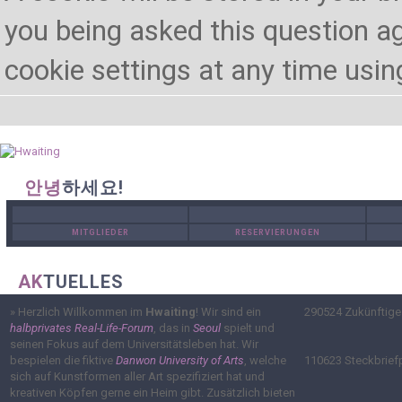
you being asked this question ag
cookie settings at any time using 
안녕
하세요!
MITGLIEDER
RESERVIERUNGEN
AK
TUELLES
»
Herzlich Willkommen im
Hwaiting
! Wir sind ein
290524
Zukünftige
halbprivates Real-Life-Forum
, das in
Seoul
spielt und
seinen Fokus auf dem Universitätsleben hat. Wir
bespielen die fiktive
Danwon University of Arts
, welche
110623
Steckbrief
sich auf Kunstformen aller Art spezifiziert hat und
kreativen Köpfen gerne ein Heim gibt. Zusätzlich bieten