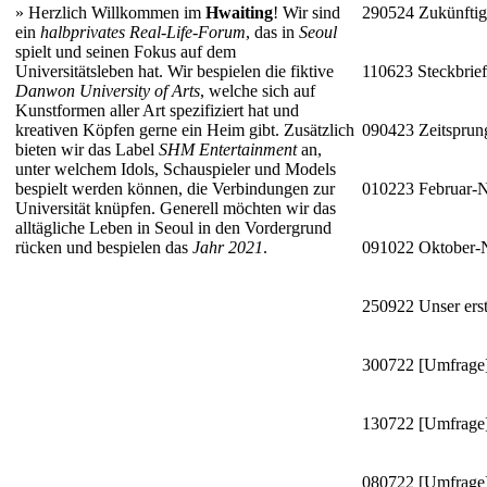
»
Herzlich Willkommen im
Hwaiting
! Wir sind
290524
Zukünftig
ein
halbprivates Real-Life-Forum
, das in
Seoul
spielt und seinen Fokus auf dem
Universitätsleben hat. Wir bespielen die fiktive
110623
Steckbrie
Danwon University of Arts
, welche sich auf
Kunstformen aller Art spezifiziert hat und
kreativen Köpfen gerne ein Heim gibt. Zusätzlich
090423
Zeitsprun
bieten wir das Label
SHM Entertainment
an,
unter welchem Idols, Schauspieler und Models
bespielt werden können, die Verbindungen zur
010223
Februar-
Universität knüpfen. Generell möchten wir das
alltägliche Leben in Seoul in den Vordergrund
rücken und bespielen das
Jahr 2021
.
091022
Oktober
250922
Unser erst
300722
[Umfrage]
130722
[Umfrage]
080722
[Umfrage]