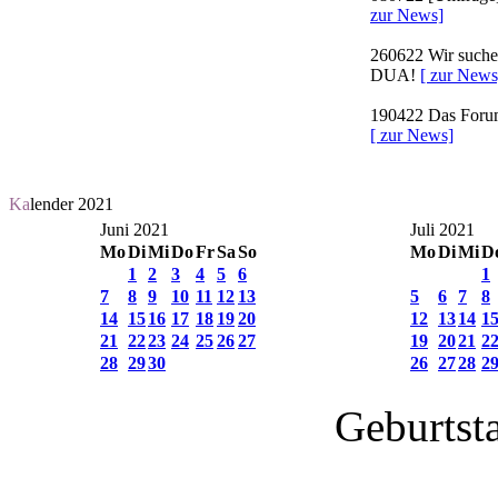
zur News]
260622
Wir suchen
DUA!
[ zur News
190422
Das Forum 
[ zur News]
Ka
lender 2021
Juni 2021
Juli 2021
Mo
Di
Mi
Do
Fr
Sa
So
Mo
Di
Mi
D
1
2
3
4
5
6
1
7
8
9
10
11
12
13
5
6
7
8
14
15
16
17
18
19
20
12
13
14
1
21
22
23
24
25
26
27
19
20
21
2
28
29
30
26
27
28
2
Geburtst