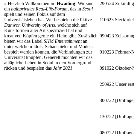
»
Herzlich Willkommen im
Hwaiting
! Wir sind
290524
Zukünftig
ein
halbprivates Real-Life-Forum
, das in
Seoul
spielt und seinen Fokus auf dem
Universitätsleben hat. Wir bespielen die fiktive
110623
Steckbrie
Danwon University of Arts
, welche sich auf
Kunstformen aller Art spezifiziert hat und
kreativen Köpfen gerne ein Heim gibt. Zusätzlich
090423
Zeitsprun
bieten wir das Label
SHM Entertainment
an,
unter welchem Idols, Schauspieler und Models
bespielt werden können, die Verbindungen zur
010223
Februar-
Universität knüpfen. Generell möchten wir das
alltägliche Leben in Seoul in den Vordergrund
rücken und bespielen das
Jahr 2021
.
091022
Oktober
250922
Unser erst
300722
[Umfrage]
130722
[Umfrage]
080722
[Umfrage]