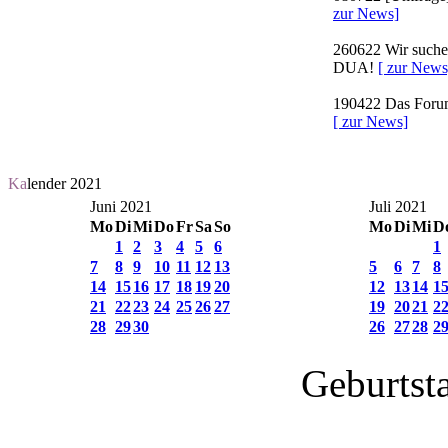
zur News]
260622
Wir suchen
DUA!
[ zur News
190422
Das Forum 
[ zur News]
Ka
lender 2021
Juni 2021
Juli 2021
Mo
Di
Mi
Do
Fr
Sa
So
Mo
Di
Mi
D
1
2
3
4
5
6
1
7
8
9
10
11
12
13
5
6
7
8
14
15
16
17
18
19
20
12
13
14
1
21
22
23
24
25
26
27
19
20
21
2
28
29
30
26
27
28
2
Geburtst