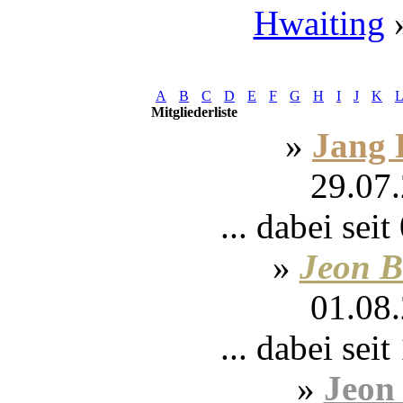
Hwaiting
A
B
C
D
E
F
G
H
I
J
K
Mitgliederliste
»
Jang 
29.07.
... dabei sei
»
Jeon B
01.08.
... dabei sei
»
Jeon