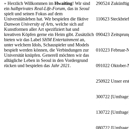
»
Herzlich Willkommen im
Hwaiting
! Wir sind
290524
Zukünftig
ein
halbprivates Real-Life-Forum
, das in
Seoul
spielt und seinen Fokus auf dem
Universitätsleben hat. Wir bespielen die fiktive
110623
Steckbrie
Danwon University of Arts
, welche sich auf
Kunstformen aller Art spezifiziert hat und
kreativen Köpfen gerne ein Heim gibt. Zusätzlich
090423
Zeitsprun
bieten wir das Label
SHM Entertainment
an,
unter welchem Idols, Schauspieler und Models
bespielt werden können, die Verbindungen zur
010223
Februar-
Universität knüpfen. Generell möchten wir das
alltägliche Leben in Seoul in den Vordergrund
rücken und bespielen das
Jahr 2021
.
091022
Oktober
250922
Unser erst
300722
[Umfrage]
130722
[Umfrage]
080722
[Umfrage]