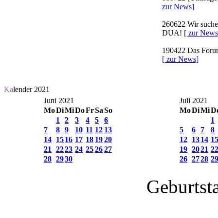
zur News]
260622
Wir suchen
DUA!
[ zur News
190422
Das Forum 
[ zur News]
Ka
lender 2021
Juni 2021
Juli 2021
Mo
Di
Mi
Do
Fr
Sa
So
Mo
Di
Mi
D
1
2
3
4
5
6
1
7
8
9
10
11
12
13
5
6
7
8
14
15
16
17
18
19
20
12
13
14
1
21
22
23
24
25
26
27
19
20
21
2
28
29
30
26
27
28
2
Geburtst