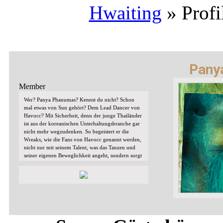
Hwaiting
»
Prof
Pany
Member
Wer? Panya Phanumas? Kennst du nicht? Schon
mal etwas von Sun gehört? Dem Lead Dancer von
Havocc? Mit Sicherheit, denn der junge Thailänder
ist aus der koreanischen Unterhaltungsbranche gar
nicht mehr wegzudenken. So begeistert er die
Wreaks, wie die Fans von Havocc genannt werden,
nicht nur mit seinem Talent, was das Tanzen und
seiner eigenen Beweglichkeit angeht, sondern sorgt
in Variety Shows auch dafür, dass die Lacher
eindeutig auf seiner Seite sind. Mit seinen 24-
Jahren ist er eine Konstante in der bunten und
schillernden Welt des K-Pops und so sollte man sich
die Namen der Member gut einprägen, immerhin
ist Havocc gerade auf dem Weg an die Spitze!