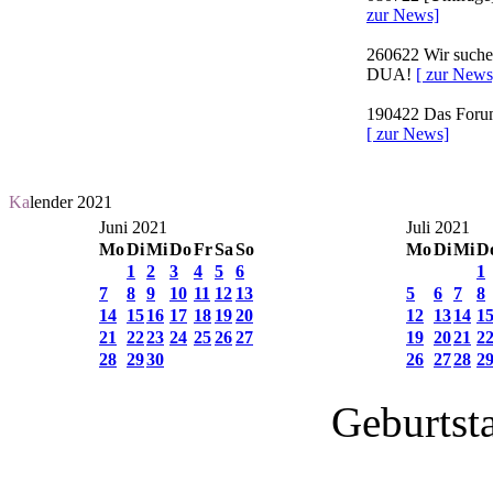
zur News]
260622
Wir suchen
DUA!
[ zur News
190422
Das Forum 
[ zur News]
Ka
lender 2021
Juni 2021
Juli 2021
Mo
Di
Mi
Do
Fr
Sa
So
Mo
Di
Mi
D
1
2
3
4
5
6
1
7
8
9
10
11
12
13
5
6
7
8
14
15
16
17
18
19
20
12
13
14
1
21
22
23
24
25
26
27
19
20
21
2
28
29
30
26
27
28
2
Geburtst