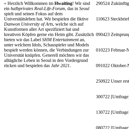
»
Herzlich Willkommen im
Hwaiting
! Wir sind
290524
Zukünftig
ein
halbprivates Real-Life-Forum
, das in
Seoul
spielt und seinen Fokus auf dem
Universitätsleben hat. Wir bespielen die fiktive
110623
Steckbrie
Danwon University of Arts
, welche sich auf
Kunstformen aller Art spezifiziert hat und
kreativen Köpfen gerne ein Heim gibt. Zusätzlich
090423
Zeitsprun
bieten wir das Label
SHM Entertainment
an,
unter welchem Idols, Schauspieler und Models
bespielt werden können, die Verbindungen zur
010223
Februar-
Universität knüpfen. Generell möchten wir das
alltägliche Leben in Seoul in den Vordergrund
rücken und bespielen das
Jahr 2021
.
091022
Oktober
250922
Unser erst
300722
[Umfrage]
130722
[Umfrage]
080722
[Umfrage]