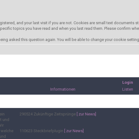
gistered, and your last visit if you are not. Cookies are small text documents
 specific topics you have read and when you last read them. Please confirm whe
ing asked this question again. You will be able to change your cookie settings 
Login
Informationen
Listen
ein
290524
Zukünftige Zeitsprünge
[ zur News]
t und
Wir
, welche
110623
Steckbriefplugin
[ zur News]
 und