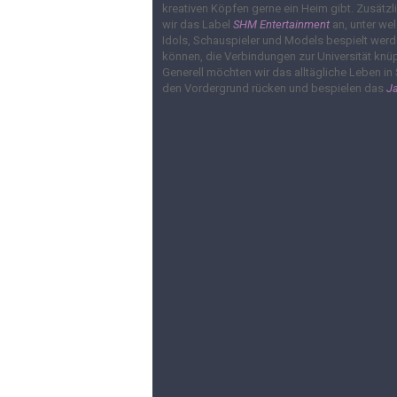
kreativen Köpfen gerne ein Heim gibt. Zusätzl
wir das Label
SHM Entertainment
an, unter we
Idols, Schauspieler und Models bespielt wer
können, die Verbindungen zur Universität knü
Generell möchten wir das alltägliche Leben in 
den Vordergrund rücken und bespielen das
J