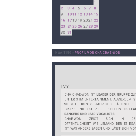
1
2
3
4
5
6
7
8
9
10
11
12
13
14
15
16
17
18
19
20
21
22
23
24
25
26
27
28
29
30
31
HWAITING
»
PROFIL VON CHA CHAE-WON
I V Y
CHA CHAE-WON IST
LEADER DER GRUPPE 2LI
UNTER SHM ENTERTAINMENT. AUSSERDEM IS
SIE MIT IHREN 25 JAHREN DIE ÄLTESTE DE
GRUPPE UND BESETZT DIE POSITION DES
LEA
DANCERS UND LEAD VOCALISTS
.
CHAE-WON ZEIGT SICH IN DE
ÖFFENTLICHKEIT WIE JEMAND, DER ES EGA
IST WAS ANDERE SAGEN UND LÄSST SICH VO
HATE NICHT BEEINFLUSSEN. SIE WEISS WAS SI