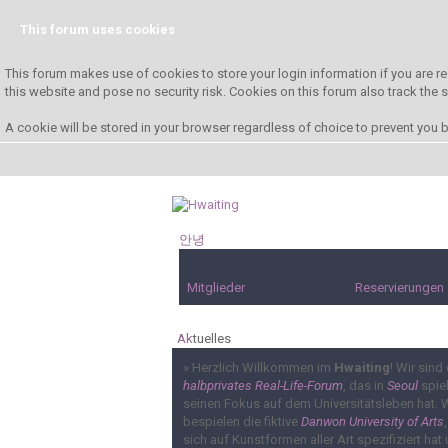
This forum uses cookies
This forum makes use of cookies to store your login information if you are re
this website and pose no security risk. Cookies on this forum also track the
A cookie will be stored in your browser regardless of choice to prevent you be
안녕
하세요!
Mitglieder
Reservierungen
Ak
tuelles
»
Herzlich Willkommen im
Hwaiting
! Wir sind 
halbprivates Real-Life-Forum
, das in
Seoul
spiel
seinen Fokus auf dem Universitätsleben hat. 
bespielen die fiktive
Danwon University of Arts
sich auf Kunstformen aller Art spezifiziert hat