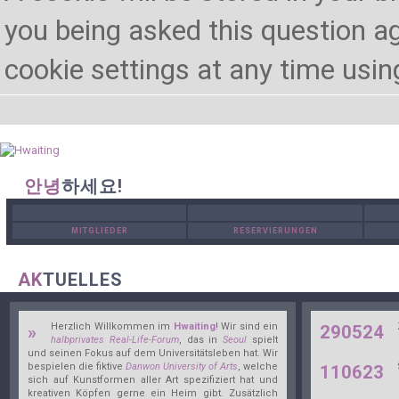
you being asked this question ag
cookie settings at any time using 
안녕
하세요!
MITGLIEDER
RESERVIERUNGEN
AK
TUELLES
Herzlich Willkommen im
Hwaiting
! Wir sind ein
»
290524
halbprivates Real-Life-Forum
, das in
Seoul
spielt
und seinen Fokus auf dem Universitätsleben hat. Wir
bespielen die fiktive
Danwon University of Arts
, welche
110623
sich auf Kunstformen aller Art spezifiziert hat und
kreativen Köpfen gerne ein Heim gibt. Zusätzlich