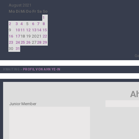
August 2021
Mo
Di
Mi
Do
Fr
Sa
So
1
2
3
4
5
6
7
8
9
10
11
12
13
14
15
16
17
18
19
20
21
22
23
24
25
26
27
28
29
30
31
Ge
HWAITING
»
PROFIL VON AHN YE-IN
Ah
Junior Member