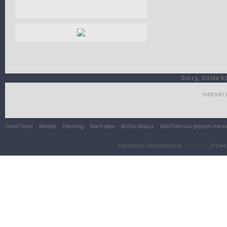
Sorry, Gäste k
HIER GIBT
Foren-Team
Kontakt
Hwaiting
Nach oben
Archiv-Modus
Alle Foren als gelesen marki
Deutsche Übersetzung:
MyBB.de
, Powe