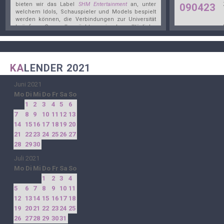
bieten wir das Label
SHM Entertainment
an, unter
090423
welchem Idols, Schauspieler und Models bespielt
werden können, die Verbindungen zur Universität
knüpfen. Generell möchten wir das alltägliche
010223
Leben in Seoul in den Vordergrund rücken und
bespielen das
Jahr 2021
.
091022
KA
LENDER 2021
250922
Juni 2021
Mo
Di
Mi
Do
Fr
Sa
So
300722
1
2
3
4
5
6
7
8
9
10
11
12
13
130722
14
15
16
17
18
19
20
21
22
23
24
25
26
27
28
29
30
080722
Juli 2021
Mo
Di
Mi
Do
Fr
Sa
So
260622
1
2
3
4
5
6
7
8
9
10
11
190422
12
13
14
15
16
17
18
19
20
21
22
23
24
25
26
27
28
29
30
31