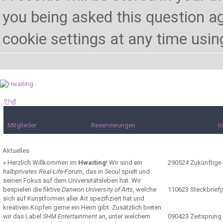
you being asked this question ag
cookie settings at any time using 
안녕
하세요!
Mitglieder
Reservierungen
I
Ak
tuelles
»
Herzlich Willkommen im
Hwaiting
! Wir sind ein
290524
Zukünftige
halbprivates Real-Life-Forum
, das in
Seoul
spielt und
seinen Fokus auf dem Universitätsleben hat. Wir
bespielen die fiktive
Danwon University of Arts
, welche
110623
Steckbrief
sich auf Kunstformen aller Art spezifiziert hat und
kreativen Köpfen gerne ein Heim gibt. Zusätzlich bieten
wir das Label
SHM Entertainment
an, unter welchem
090423
Zeitsprung 