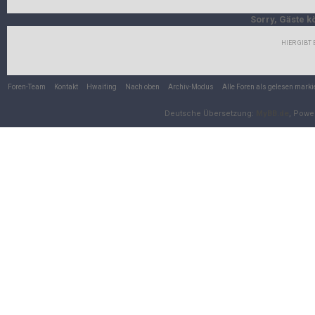
Sorry, Gäste k
HIER GIBT
Foren-Team
Kontakt
Hwaiting
Nach oben
Archiv-Modus
Alle Foren als gelesen marki
Deutsche Übersetzung:
MyBB.de
, Powe