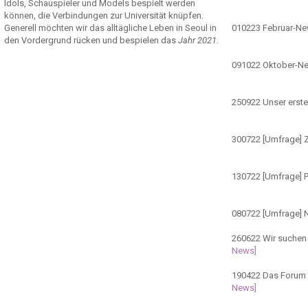
Idols, Schauspieler und Models bespielt werden
können, die Verbindungen zur Universität knüpfen.
Generell möchten wir das alltägliche Leben in Seoul in
010223
Februar-N
den Vordergrund rücken und bespielen das
Jahr 2021
.
091022
Oktober-N
250922
Unser erste
300722
[Umfrage] Z
130722
[Umfrage] 
080722
[Umfrage] 
260622
Wir suchen 
News]
190422
Das Forum ö
News]