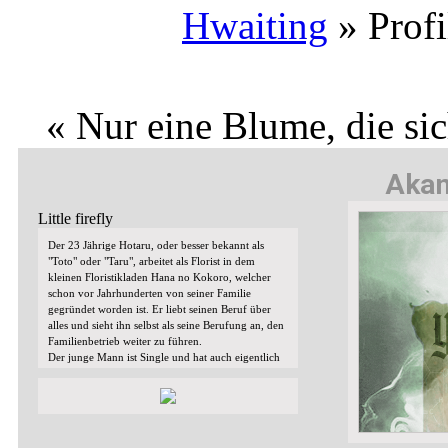
Hwaiting
»
Prof
« Nur eine Blume, die sic
Akam
Little firefly
Der 23 Jährige Hotaru, oder besser bekannt als
"Toto" oder "Taru", arbeitet als Florist in dem
kleinen Floristikladen Hana no Kokoro, welcher
schon vor Jahrhunderten von seiner Familie
gegründet worden ist. Er liebt seinen Beruf über
alles und sieht ihn selbst als seine Berufung an, den
Familienbetrieb weiter zu führen.
Der junge Mann ist Single und hat auch eigentlich
keine Interesse an irgendwelchen Beziehungen,
wäre da nicht vor geraumer Zeit ein junger Mann
in sein Leben getreten, der all das ins Wanken
geraten ließ.