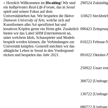
»
Herzlich Willkommen im
Hwaiting
! Wir sind
290524
Zukünftig
ein
halbprivates Real-Life-Forum
, das in
Seoul
spielt und seinen Fokus auf dem
Universitätsleben hat. Wir bespielen die fiktive
110623
Steckbrie
Danwon University of Arts
, welche sich auf
Kunstformen aller Art spezifiziert hat und
kreativen Köpfen gerne ein Heim gibt. Zusätzlich
090423
Zeitsprun
bieten wir das Label
SHM Entertainment
an,
unter welchem Idols, Schauspieler und Models
bespielt werden können, die Verbindungen zur
010223
Februar-
Universität knüpfen. Generell möchten wir das
alltägliche Leben in Seoul in den Vordergrund
rücken und bespielen das
Jahr 2021
.
091022
Oktober
250922
Unser erst
300722
[Umfrage]
130722
[Umfrage]
080722
[Umfrage]