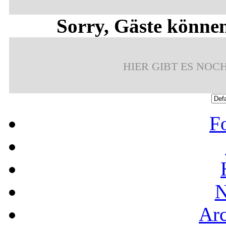
Sorry, Gäste können
HIER GIBT ES NOC
F
N
Ar