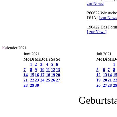
zur News]
260622
Wir suchen
DUA!
[ zur News
190422
Das Forum 
[ zur News]
Ka
lender 2021
Juni 2021
Juli 2021
Mo
Di
Mi
Do
Fr
Sa
So
Mo
Di
Mi
D
1
2
3
4
5
6
1
7
8
9
10
11
12
13
5
6
7
8
14
15
16
17
18
19
20
12
13
14
1
21
22
23
24
25
26
27
19
20
21
2
28
29
30
26
27
28
2
Geburtst