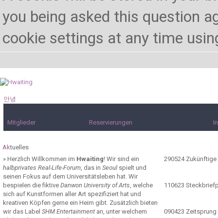
you being asked this question ag
cookie settings at any time using 
안녕
하세요!
Mitglieder
Reservierungen
I
Ak
tuelles
»
Herzlich Willkommen im
Hwaiting
! Wir sind ein
290524
Zukünftige
halbprivates Real-Life-Forum
, das in
Seoul
spielt und
seinen Fokus auf dem Universitätsleben hat. Wir
bespielen die fiktive
Danwon University of Arts
, welche
110623
Steckbrief
sich auf Kunstformen aller Art spezifiziert hat und
kreativen Köpfen gerne ein Heim gibt. Zusätzlich bieten
wir das Label
SHM Entertainment
an, unter welchem
090423
Zeitsprung 