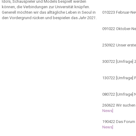
Idols, Schauspieler und Models bespielt werden
können, die Verbindungen zur Universität knüpfen.
Generell möchten wir das alltägliche Leben in Seoul in
010223
Februar-N
den Vordergrund rücken und bespielen das
Jahr 2021
.
091022
Oktober-N
250922
Unser erste
300722
[Umfrage] Z
130722
[Umfrage] 
080722
[Umfrage] 
260622
Wir suchen 
News]
190422
Das Forum ö
News]