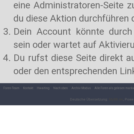
eine Administratoren-Seite 
du diese Aktion durchführen d
Dein Account könnte durch 
sein oder wartet auf Aktivier
Du rufst diese Seite direkt 
oder den entsprechenden Lin
Foren-Team
Kontakt
Hwaiting
Nach oben
Archiv-Modus
Alle Foren als gelesen marki
Deutsche Übersetzung:
MyBB.de
, Powe