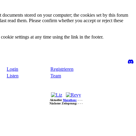
ext documents stored on your computer; the cookies set by this forum
last read them. Please confirm whether you accept or reject these
ookie settings at any time using the link in the footer.
Login
Registrieren
Listen
Team
Aktueller
Marathon:
- - -
Nächster Zeitsprung:
- - -