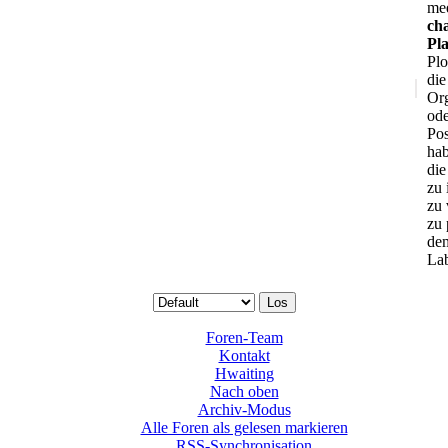
mee
ch
Pl
Plo
die
Org
ode
Pos
hab
die
zu 
zu 
zu 
de
Lab
Foren-Team
Kontakt
Hwaiting
Nach oben
Archiv-Modus
Alle Foren als gelesen markieren
RSS-Synchronisation