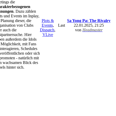
tings die
arakterbezogenen
anungen
. Dazu zählen
ts und Events im Inplay,
 Planung dieser, die
Plots &
Sa Yong Pa: The Rivalry
anisation von Clubs
Events
,
Last
22.01.2025, 21:25
r auch die
Dispatch
,
von
Headmaster
tpartnersuche. Hier
VLive
en außerdem die Idols
 Möglichkeit, mit Fans
interagieren, Schedules
veröffentlichen oder sich
promoten - natürlich mit
m wachsamen Blick des
els hinter sich.