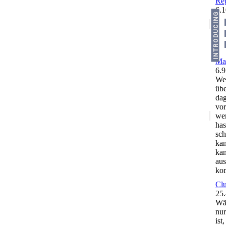
Reg
6
.
1
INTRODUCING
Mat
6
.
9
Wen
übe
dag
vor
wen
has
sch
kan
kan
aus
kom
Clu
25
.
Wä
nur
ist