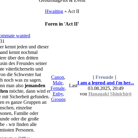
Geburtstag
Plot & Event
Hwaiting
»
Act II
Foren in 'Act II'
ommate wanted
31
er kennt jeden und dieser
mand kennt nochmal
ere über den dritten
sin des Freundes seiner
te väterlicherseits und
on die Schwester hat
Canon
,
[ Freunde ]
h noch was zu sagen.
Male
,
I am a legend and i'm her...
nn man also
jemanden
Last
Female
,
03.08.2025, 20:49
chen
möchte, dann wird er
Enby
,
von
Hanagaki Shinichirō
r mit Sicherheit gefunden.
Groups
en es ganze Gruppen an
schen, einzelne
sonen, Familie oder
unde oder die große
be - wir finden alle
missten Personen.