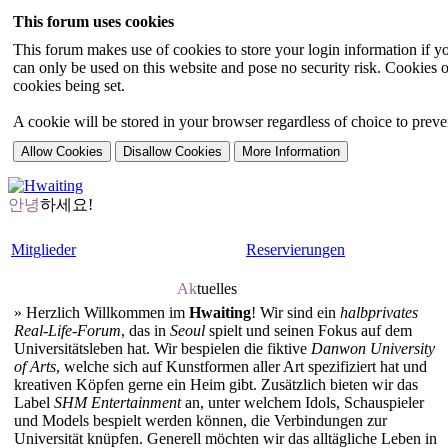
This forum uses cookies
This forum makes use of cookies to store your login information if you
can only be used on this website and pose no security risk. Cookies o
cookies being set.
A cookie will be stored in your browser regardless of choice to preven
안녕
하세요!
Mitglieder
Reservierungen
Ak
tuelles
»
Herzlich Willkommen im
Hwaiting
! Wir sind ein
halbprivates
Real-Life-Forum
, das in
Seoul
spielt und seinen Fokus auf dem
Universitätsleben hat. Wir bespielen die fiktive
Danwon University
of Arts
, welche sich auf Kunstformen aller Art spezifiziert hat und
kreativen Köpfen gerne ein Heim gibt. Zusätzlich bieten wir das
Label
SHM Entertainment
an, unter welchem Idols, Schauspieler
und Models bespielt werden können, die Verbindungen zur
Universität knüpfen. Generell möchten wir das alltägliche Leben in