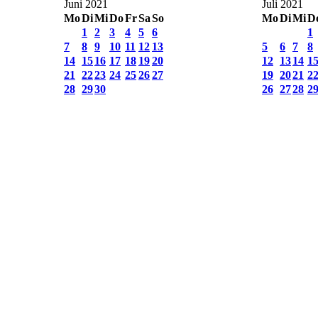
Juni 2021
Juli 2021
Mo
Di
Mi
Do
Fr
Sa
So
Mo
Di
Mi
D
1
2
3
4
5
6
1
7
8
9
10
11
12
13
5
6
7
8
14
15
16
17
18
19
20
12
13
14
1
21
22
23
24
25
26
27
19
20
21
2
28
29
30
26
27
28
2