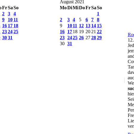
August 2021
o
Fr
Sa
So
Mo
Di
Mi
Do
Fr
Sa
So
2
3
4
1
9
10
11
2
3
4
5
6
7
8
5
16
17
18
9
10
11
12
13
14
15
2
23
24
25
16
17
18
19
20
21
22
Ro
9
30
31
23
24
25
26
27
28
29
12
.
30
31
Jed
je
and
Cou
Tan
dav
auc
We
su
hie
Sei
Men
Per
Fre
Lie
ver