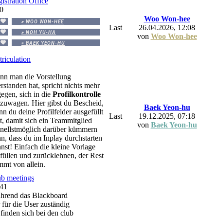
istration Office
0
Woo Won-hee
» WOO WON-HEE
Last
26.04.2026, 12:08
» NOH YU-HA
von
Woo Won-hee
» BAEK YEON-HU
riculation
n man die Vorstellung
rstanden hat, spricht nichts mehr
egen, sich in die
Profilkontrolle
zuwagen. Hier gibst du Bescheid,
Baek Yeon-hu
n du deine Profilfelder ausgefüllt
Last
19.12.2025, 07:18
t, damit sich ein Teammitglied
von
Baek Yeon-hu
nellstmöglich darüber kümmern
n, dass du im Inplay durchstarten
nst! Einfach die kleine Vorlage
füllen und zurücklehnen, der Rest
mt von allein.
b meetings
41
hrend das Blackboard
 für die User zuständig
, finden sich bei den club