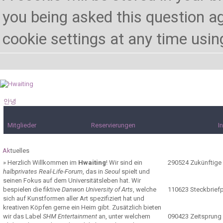
you being asked this question ag
cookie settings at any time using 
안녕
하세요!
Mitglieder
Reservierungen
I
Ak
tuelles
»
Herzlich Willkommen im
Hwaiting
! Wir sind ein
290524
Zukünftige
halbprivates Real-Life-Forum
, das in
Seoul
spielt und
seinen Fokus auf dem Universitätsleben hat. Wir
bespielen die fiktive
Danwon University of Arts
, welche
110623
Steckbrief
sich auf Kunstformen aller Art spezifiziert hat und
kreativen Köpfen gerne ein Heim gibt. Zusätzlich bieten
wir das Label
SHM Entertainment
an, unter welchem
090423
Zeitsprung 