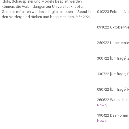
Idols, Schauspieler und Models bespielt werden
können, die Verbindungen zur Universität knüpfen.
Generell möchten wir das alltägliche Leben in Seoul in
010223
Februar-N
den Vordergrund rücken und bespielen das
Jahr 2021
.
091022
Oktober-N
250922
Unser erste
300722
[Umfrage] Z
130722
[Umfrage] 
080722
[Umfrage] 
260622
Wir suchen 
News]
190422
Das Forum ö
News]