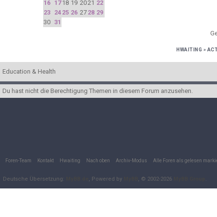
16
17
18
19
20
21
22
23
24
25
26
27
28
29
30
31
Ge
HWAITING
»
ACT
Education & Health
Du hast nicht die Berechtigung Themen in diesem Forum anzusehen.
Foren-Team
Kontakt
Hwaiting
Nach oben
Archiv-Modus
Alle Foren als gelesen marki
Deutsche Übersetzung:
MyBB.de
, Powered by
MyBB
, © 2002-2026
MyBB Group
.